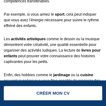
compétences transférables.
Par exemple, si vous aimez le
sport
, cela peut indiquer
que vous avez l'énergie nécessaire pour suivre le rythme
effréné des enfants.
Les
activités artistiques
comme le dessin ou la musique
démontrent votre créativité, une qualité essentielle pour
organiser des activités ludiques. La lecture de
livres pour
enfants
peut prouver votre connaissance des histoires
captivantes pour les petits.
Enfin, des hobbies comme le
jardinage
ou la
cuisine
peuvent suggérer que vous êtes capable de proposer des
activités éducatives et amusantes. En somme, vos centres
d'intérêt sont comme des fenêtres ouvertes sur votre
CRÉER MON CV
personnalité et vos compétences cachées.