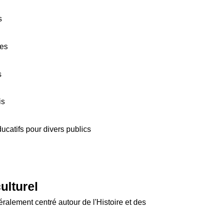
s
ves
s
is
atifs pour divers publics
ulturel
alement centré autour de l'Histoire et des