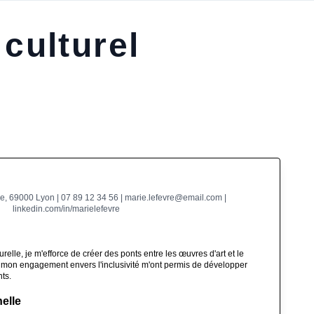
culturel
e, 69000 Lyon | 07 89 12 34 56 | marie.lefevre@email.com |
linkedin.com/in/marielefevre
relle, je m'efforce de créer des ponts entre les œuvres d'art et le
t mon engagement envers l'inclusivité m'ont permis de développer
ts.
elle