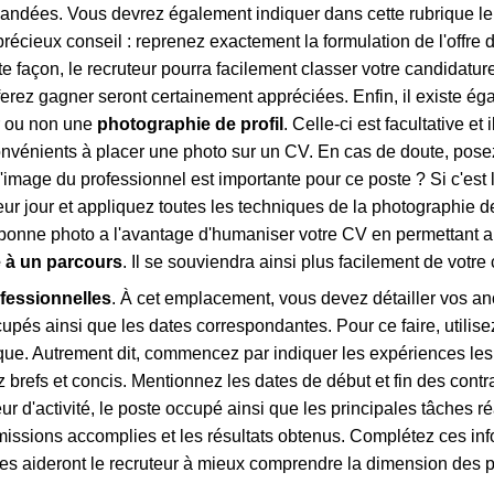
mandées. Vous devrez également indiquer dans cette rubrique l
précieux conseil : reprenez exactement la formulation de l'offre 
e façon, le recruteur pourra facilement classer votre candidatur
ferez gagner seront certainement appréciées. Enfin, il existe ég
er ou non une
photographie de profil
. Celle-ci est facultative et 
nvénients à placer une photo sur un CV. En cas de doute, pose
l'image du professionnel est importante pour ce poste ? Si c'est 
ur jour et appliquez toutes les techniques de la photographie de
bonne photo a l'avantage d'humaniser votre CV en permettant a
e à un parcours
. Il se souviendra ainsi plus facilement de votre
fessionnelles
. À cet emplacement, vous devez détailler vos a
cupés ainsi que les dates correspondantes. Pour ce faire, utilis
ique. Autrement dit, commencez par indiquer les expériences les
ez brefs et concis. Mentionnez les dates de début et fin des contr
eur d'activité, le poste occupé ainsi que les principales tâches ré
s missions accomplies et les résultats obtenus. Complétez ces in
les aideront le recruteur à mieux comprendre la dimension des 