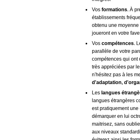
Vos
formations
. À pr
établissements fréque
obtenu une moyenne fi
joueront en votre fav
Vos
compétences
. 
parallèle de votre pa
compétences qui ont u
très appréciées par l
n'hésitez pas à les 
d'adaptation, d'orga
Les
langues étrangè
langues étrangères con
est pratiquement une 
démarquer en lui octr
maitrisez, sans oubli
aux niveaux standard
éviterez ainsi les for