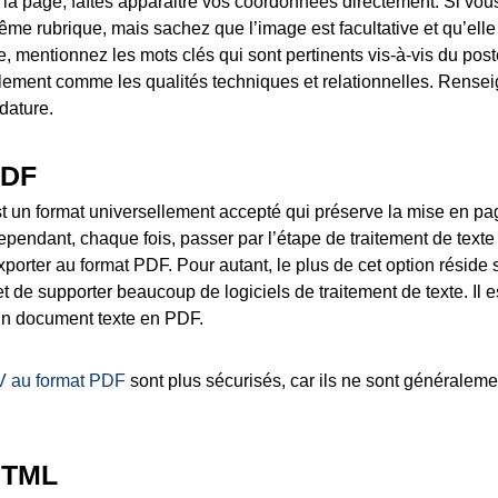
la page, faîtes apparaitre vos coordonnées directement. Si vou
même rubrique, mais sachez que l’image est facultative et qu’elle
e, mentionnez les mots clés qui sont pertinents vis-à-vis du pos
ement comme les qualités techniques et relationnelles. Rense
dature.
PDF
t un format universellement accepté qui préserve la mise en pa
cependant, chaque fois, passer par l’étape de traitement de tex
xporter au format PDF. Pour autant, le plus de cet option réside s
t de supporter beaucoup de logiciels de traitement de texte. Il es
un document texte en PDF.
 au format PDF
sont plus sécurisés, car ils ne sont généralem
HTML