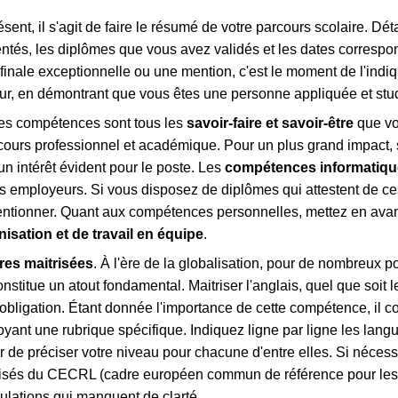
ésent, il s'agit de faire le résumé de votre parcours scolaire. Déta
ntés, les diplômes que vous avez validés et les dates correspo
nale exceptionnelle ou une mention, c'est le moment de l'indiq
eur, en démontrant que vous êtes une personne appliquée et stu
Les compétences sont tous les
savoir-faire et savoir-être
que vo
rcours professionnel et académique. Pour un plus grand impact, 
n intérêt évident pour le poste. Les
compétences informatiq
es employeurs. Si vous disposez de diplômes qui attestent de 
mentionner. Quant aux compétences personnelles, mettez en ava
nisation et de travail en équipe
.
res maitrisées
. À l'ère de la globalisation, pour de nombreux 
stitue un atout fondamental. Maitriser l'anglais, quel que soit le
obligation. Étant donnée l'importance de cette compétence, il co
oyant une rubrique spécifique. Indiquez ligne par ligne les lan
er de préciser votre niveau pour chacune d'entre elles. Si nécess
isés du CECRL (cadre européen commun de référence pour les 
mulations qui manquent de clarté.