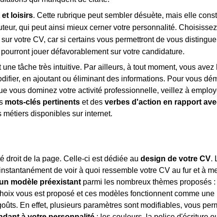
 et loisirs
. Cette rubrique peut sembler désuète, mais elle const
uteur, qui peut ainsi mieux cerner votre personnalité. Choisisse
t sur votre CV, car si certains vous permettront de vous distinguer
, pourront jouer défavorablement sur votre candidature.
une tâche très intuitive. Par ailleurs, à tout moment, vous avez l
modifier, en ajoutant ou éliminant des informations. Pour vous dé
e vous dominez votre activité professionnelle, veillez à employe
es
mots-clés pertinents
et des
verbes d'action en rapport ave
s métiers disponibles sur internet.
 droit de la page. Celle-ci est dédiée au
design de votre CV
.
et instantanément de voir à quoi ressemble votre CV au fur et à m
 un modèle préexistant
parmi les nombreux thèmes proposés : é
choix vous est proposé et ces modèles fonctionnent comme un
oûts. En effet, plusieurs paramètres sont modifiables, vous perm
ndant à votre personnalité
: les couleurs, la police d'écriture o