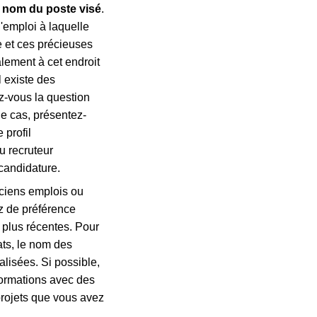
e
nom du poste visé
.
d'emploi à laquelle
e et ces précieuses
alement à cet endroit
il existe des
z-vous la question
le cas, présentez-
 profil
u recruteur
 candidature.
nciens emplois ou
ez de préférence
 plus récentes. Pour
ats, le nom des
alisées. Si possible,
formations avec des
projets que vous avez