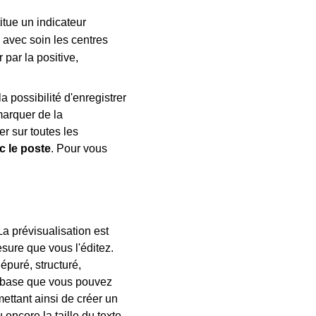
itue un indicateur
z avec soin les centres
 par la positive,
a possibilité d'enregistrer
marquer de la
r sur toutes les
c le poste
. Pour vous
 La prévisualisation est
esure que vous l'éditez.
puré, structuré,
e base que vous pouvez
ettant ainsi de créer un
u encore la taille du texte.