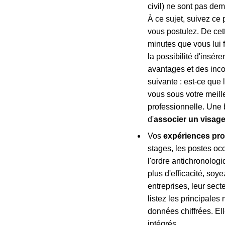
civil) ne sont pas de
À ce sujet, suivez ce 
vous postulez. De cett
minutes que vous lui 
la possibilité d'insér
avantages et des inco
suivante : est-ce que 
vous sous votre meille
professionnelle. Une 
d'
associer un visag
Vos
expériences pro
stages, les postes oc
l'ordre antichronolog
plus d'efficacité, soy
entreprises, leur sect
listez les principale
données chiffrées. El
intégrés.