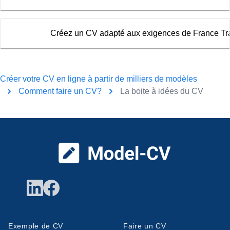
Créez un CV adapté aux exigences de France Tra
Créer votre CV en ligne à partir de milliers de modèles
Comment faire un CV?
La boite à idées du CV
Pied de page
Exemple de CV
Faire un CV