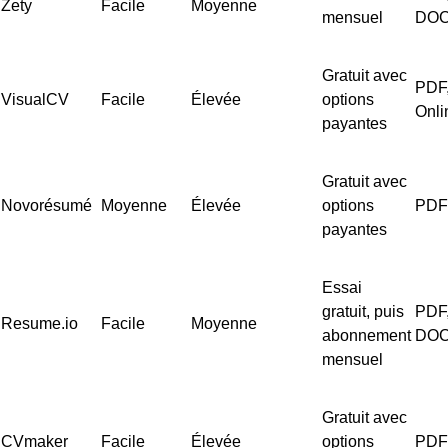
Zety
Facile
Moyenne
mensuel
DO
Gratuit avec
PDF
VisualCV
Facile
Élevée
options
Onli
payantes
Gratuit avec
Novorésumé
Moyenne
Élevée
options
PDF
payantes
Essai
gratuit, puis
PDF
Resume.io
Facile
Moyenne
abonnement
DO
mensuel
Gratuit avec
CVmaker
Facile
Élevée
options
PDF