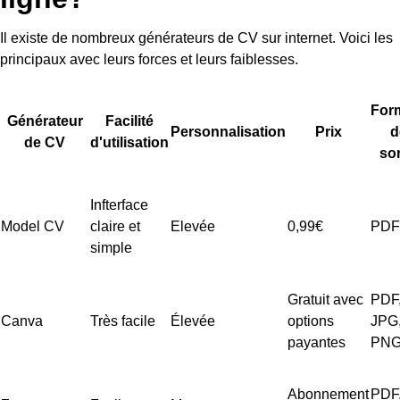
Il existe de nombreux générateurs de CV sur internet. Voici les
principaux avec leurs forces et leurs faiblesses.
For
Générateur
Facilité
Personnalisation
Prix
d
de CV
d'utilisation
sor
Infterface
Model CV
claire et
Elevée
0,99€
PDF
simple
Gratuit avec
PDF
Canva
Très facile
Élevée
options
JPG
payantes
PN
Abonnement
PDF