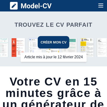
Model CV
Op
TROUVEZ LE CV PARFAIT
CRÉER MON CV
Article mis à jour le 12 février 2024
Votre CV en 15
minutes grâce à
un générateur de