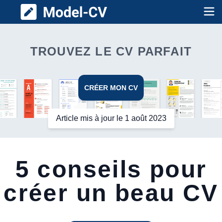
Model CV
Op
TROUVEZ LE CV PARFAIT
CRÉER MON CV
Article mis à jour le 1 août 2023
5 conseils pour
créer un beau CV