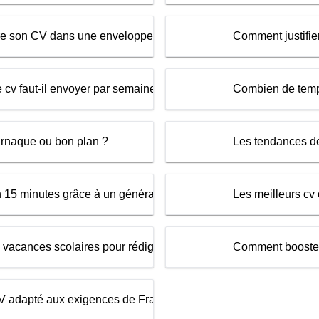
tre son CV dans une enveloppe ?
Comment justifie
cv faut-il envoyer par semaine pour trouver un emploi?
Combien de temp
 arnaque ou bon plan ?
Les tendances 
 15 minutes grâce à un générateur de CV
Les meilleurs cv
s vacances scolaires pour rédiger un CV !
Comment booste
 adapté aux exigences de France Travail