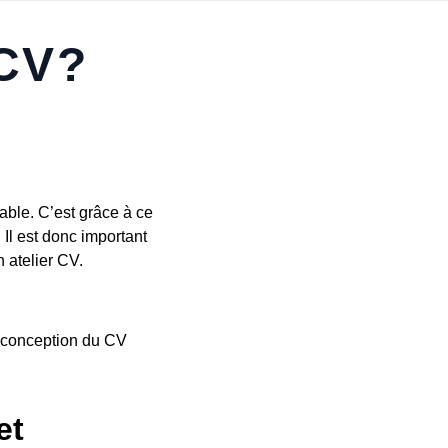
 CV?
able. C’est grâce à ce
Il est donc important
n atelier CV.
a conception du CV
et