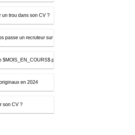
r un trou dans son CV ?
s passe un recruteur sur un CV?
de $MOIS_EN_COURS$ pour rédiger un bon CV
 originaux en 2024
r son CV ?