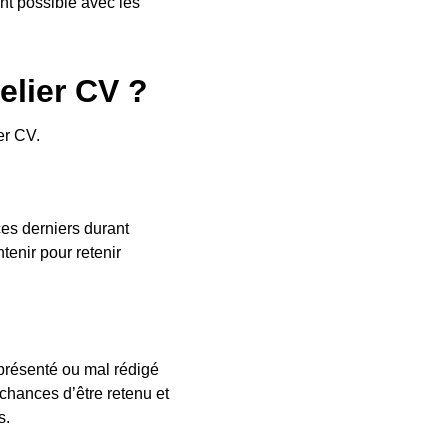
ant possible avec les
elier CV ?
er CV.
ces derniers durant
tenir pour retenir
 présenté ou mal rédigé
chances d’être retenu et
s.