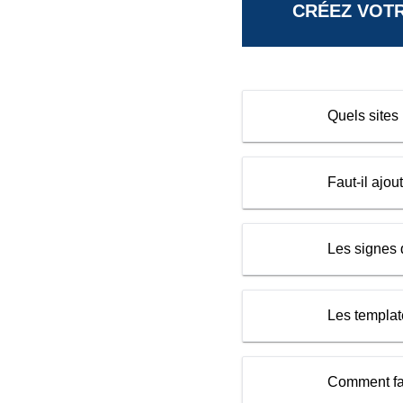
CRÉEZ VOTR
Quels sites 
Faut-il ajo
Les signes q
Les template
Comment fai