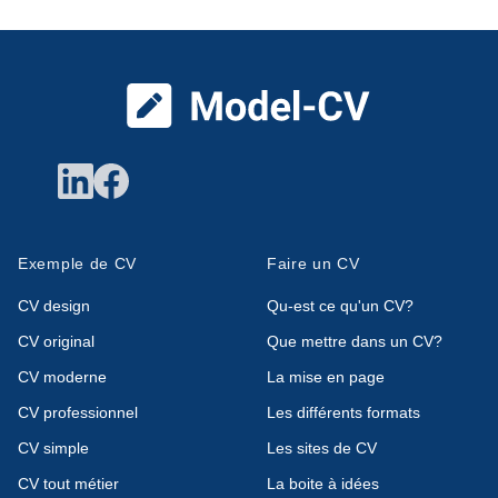
Pied de page
Exemple de CV
Faire un CV
CV design
Qu-est ce qu'un CV?
CV original
Que mettre dans un CV?
CV moderne
La mise en page
CV professionnel
Les différents formats
CV simple
Les sites de CV
CV tout métier
La boite à idées