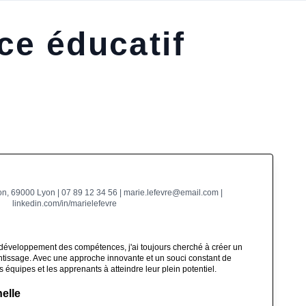
ce éducatif
on, 69000 Lyon | 07 89 12 34 56 | marie.lefevre@email.com |
linkedin.com/in/marielefevre
 développement des compétences, j'ai toujours cherché à créer un
ntissage. Avec une approche innovante et un souci constant de
es équipes et les apprenants à atteindre leur plein potentiel.
elle