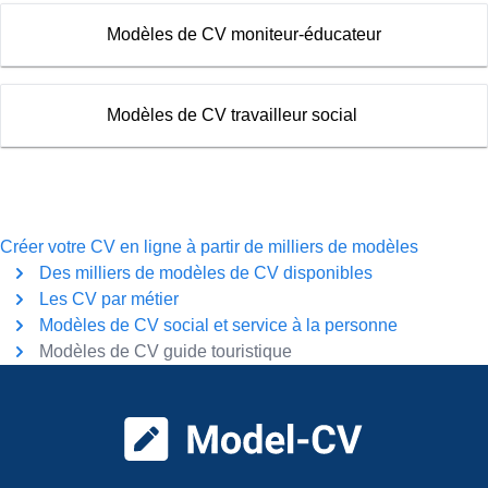
Modèles de CV moniteur-éducateur
Modèles de CV travailleur social
Créer votre CV en ligne à partir de milliers de modèles
Des milliers de modèles de CV disponibles
Les CV par métier
Modèles de CV social et service à la personne
Modèles de CV guide touristique
Pied de page