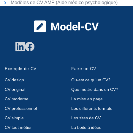
Modèles de CV AMP (Aide médico-psychologique)
Pied de page
Exemple de CV
Faire un CV
CV design
Qu-est ce qu'un CV?
CV original
Que mettre dans un CV?
CV moderne
La mise en page
CV professionnel
Les différents formats
CV simple
Les sites de CV
CV tout métier
La boite à idées