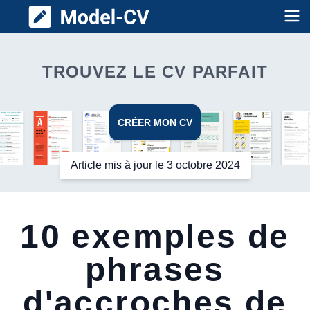
Model CV
Op
TROUVEZ LE CV PARFAIT
CRÉER MON CV
Article mis à jour le 3 octobre 2024
10 exemples de
phrases
d'accroches de