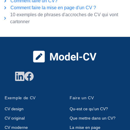
Comment faire un CV?
Comment faire la mise en page d'un CV ?
10 exemples de phrases d'accroches de CV qui vont
cartonner
Pied de page
Exemple de CV
Faire un CV
CV design
Qu-est ce qu'un CV?
CV original
Que mettre dans un CV?
CV moderne
La mise en page