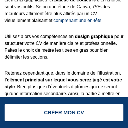
sont vos outils. Selon une étude de Canva, 75% des
recruteurs affirment être plus attirés par un CV
visuellement plaisant et
comprenant une en-tête
.
Utilisez alors vos compétences en
design graphique
pour
structurer votre CV de manière claire et professionnelle.
Faites le choix de mettre les titres en gras pour bien
délimiter les sections.
Retenez cependant que, dans le domaine de l’illustration,
l’élément principal sur lequel vous serez jugé est votre
style
. Bien plus que d’éventuels diplômes qui ne seront
qu’une information secondaire. Ainsi, la partie à mettre en
avant sera vos différentes expériences et votre savoir-faire
artistique. Évitez les surcharges, optez pour la simplicité :
CRÉER MON CV
votre
portfolio
et vos liens vers les réseaux sociaux seront
le véritable chef-d'œuvre.