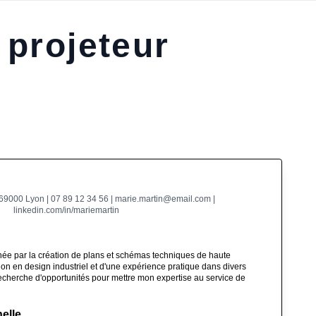
 projeteur
 69000 Lyon | 07 89 12 34 56 | marie.martin@email.com |
linkedin.com/in/mariemartin
née par la création de plans et schémas techniques de haute
tion en design industriel et d'une expérience pratique dans divers
a recherche d'opportunités pour mettre mon expertise au service de
elle