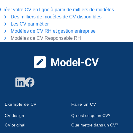
Créer votre CV en ligne à partir de milliers de modèles
Des milliers de modèles de CV disponibles
Les CV par métier
Modèles de CV RH et gestion entreprise
Modèles de CV Responsable RH
Pied de page
Exemple de CV
Faire un CV
CV design
Qu-est ce qu'un CV?
CV original
Que mettre dans un CV?