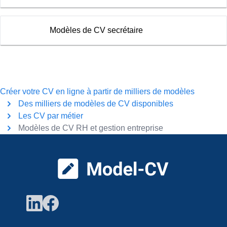
Modèles de CV secrétaire
Créer votre CV en ligne à partir de milliers de modèles
Des milliers de modèles de CV disponibles
Les CV par métier
Modèles de CV RH et gestion entreprise
Pied de page