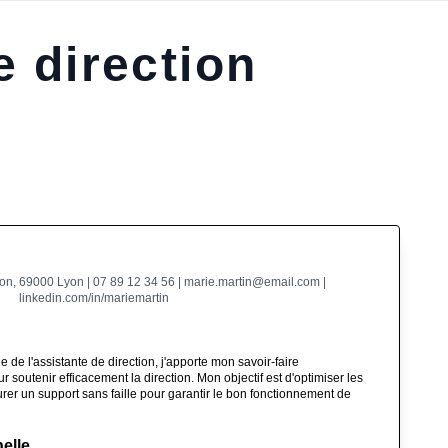
 direction
ion, 69000 Lyon | 07 89 12 34 56 | marie.martin@email.com |
linkedin.com/in/mariemartin
 de l'assistante de direction, j'apporte mon savoir-faire
 soutenir efficacement la direction. Mon objectif est d'optimiser les
urer un support sans faille pour garantir le bon fonctionnement de
elle