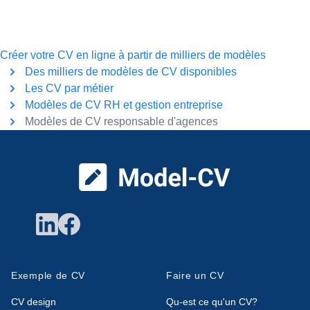
Créer votre CV en ligne à partir de milliers de modèles
Des milliers de modèles de CV disponibles
Les CV par métier
Modèles de CV RH et gestion entreprise
Modèles de CV responsable d'agences
Pied de page
Exemple de CV
Faire un CV
CV design
Qu-est ce qu'un CV?