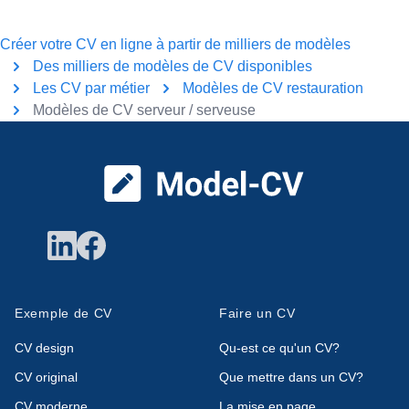
Créer votre CV en ligne à partir de milliers de modèles
Des milliers de modèles de CV disponibles
Les CV par métier
Modèles de CV restauration
Modèles de CV serveur / serveuse
Pied de page
Exemple de CV
Faire un CV
CV design
Qu-est ce qu'un CV?
CV original
Que mettre dans un CV?
CV moderne
La mise en page