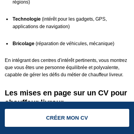
régions)
Technologie
(intérêt pour les gadgets, GPS,
applications de navigation)
Bricolage
(réparation de véhicules, mécanique)
En intégrant des centres d'intérêt pertinents, vous montrez
que vous êtes une personne équilibrée et polyvalente,
capable de gérer les défis du métier de chauffeur livreur.
Les mises en page sur un CV pour
chauffeur livreur
Une structure efficace est la première étape pour trouver
CRÉER MON CV
un emploi. En effet, une mise en page rebutante vous verra
attribuer un refus systématique de la part des recruteurs.
Voici alors quelques astuces pratiques :