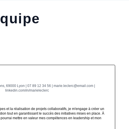
équipe
ns, 69000 Lyon | 07 89 12 34 56 | marie.leclerc@email.com |
linkedin.com/in/marieleclerc
es et la réalisation de projets collaboratifs, je m'engage à créer un
ion tout en garantissant le succès des initiatives mises en place. À
e pourrai mettre en valeur mes compétences en leadership et mon