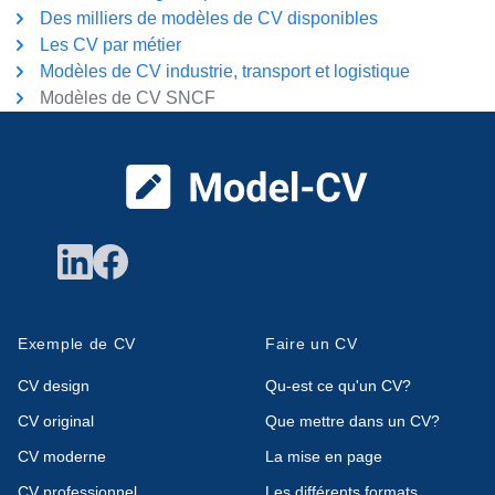
Des milliers de modèles de CV disponibles
Les CV par métier
Modèles de CV industrie, transport et logistique
Modèles de CV SNCF
Pied de page
Exemple de CV
Faire un CV
CV design
Qu-est ce qu'un CV?
CV original
Que mettre dans un CV?
CV moderne
La mise en page
CV professionnel
Les différents formats