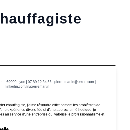
hauffagiste
ie, 69000 Lyon | 07 89 12 34 56 | pierre.martin@email.com |
linkedin.com/in/pierremartin
ier chauffagiste, j'aime résoudre efficacement les problèmes de
d'une expérience diversifiée et d'une approche méthodique, je
 au service d'une entreprise qui valorise le professionnalisme et
elle