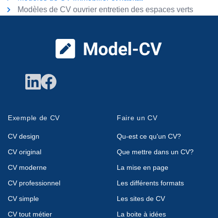
Modèles de CV ouvrier entretien des espaces verts
Pied de page
Exemple de CV
Faire un CV
CV design
Qu-est ce qu'un CV?
CV original
Que mettre dans un CV?
CV moderne
La mise en page
CV professionnel
Les différents formats
CV simple
Les sites de CV
CV tout métier
La boite à idées