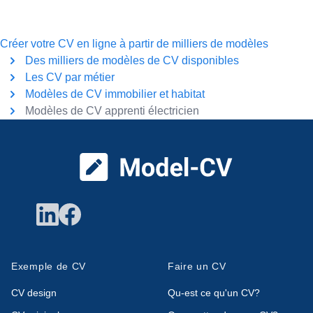
Créer votre CV en ligne à partir de milliers de modèles
Des milliers de modèles de CV disponibles
Les CV par métier
Modèles de CV immobilier et habitat
Modèles de CV apprenti électricien
Pied de page
Exemple de CV
Faire un CV
CV design
Qu-est ce qu'un CV?