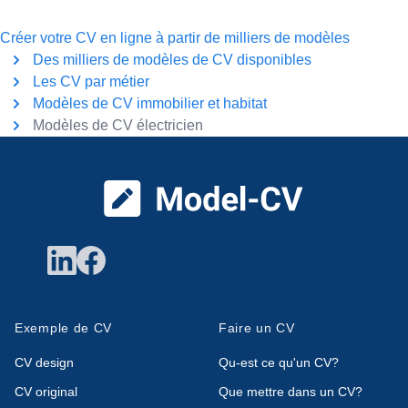
Créer votre CV en ligne à partir de milliers de modèles
Des milliers de modèles de CV disponibles
Les CV par métier
Modèles de CV immobilier et habitat
Modèles de CV électricien
Pied de page
Exemple de CV
Faire un CV
CV design
Qu-est ce qu'un CV?
CV original
Que mettre dans un CV?