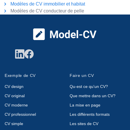
Modèles de CV immobilier et habitat
Modèles de CV conducteur de pelle
Pied de page
Exemple de CV
Faire un CV
CV design
Qu-est ce qu'un CV?
CV original
Que mettre dans un CV?
CV moderne
La mise en page
CV professionnel
Les différents formats
CV simple
Les sites de CV