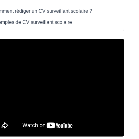
ment rédiger un CV surveillant scolaire ?
mples de CV surveillant scolaire