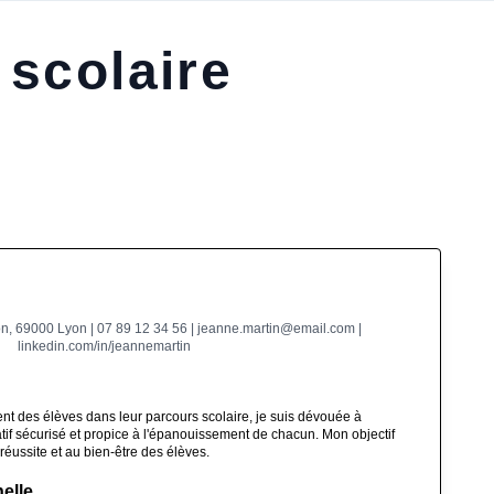
 scolaire
on, 69000 Lyon | 07 89 12 34 56 | jeanne.martin@email.com |
linkedin.com/in/jeannemartin
 des élèves dans leur parcours scolaire, je suis dévouée à
if sécurisé et propice à l'épanouissement de chacun. Mon objectif
 réussite et au bien-être des élèves.
elle