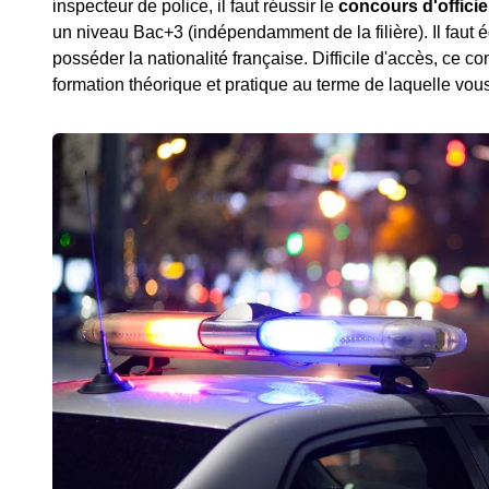
inspecteur de police, il faut réussir le
concours d'officie
un niveau Bac+3 (indépendamment de la filière). Il faut
posséder la nationalité française. Difficile d'accès, ce c
formation théorique et pratique au terme de laquelle vous