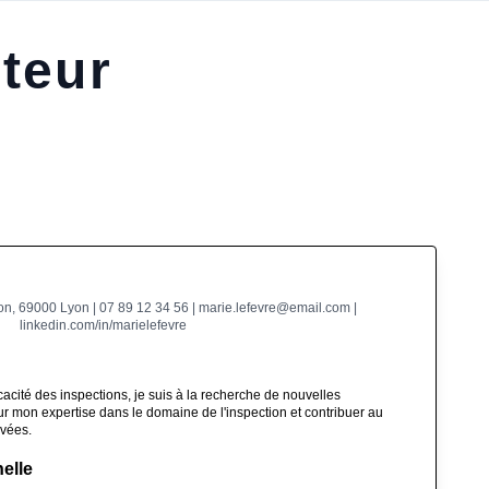
teur
on, 69000 Lyon | 07 89 12 34 56 | marie.lefevre@email.com |
linkedin.com/in/marielefevre
icacité des inspections, je suis à la recherche de nouvelles
ur mon expertise dans le domaine de l'inspection et contribuer au
evées.
elle