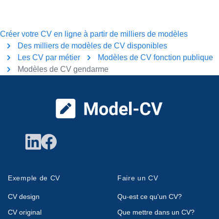
Créer votre CV en ligne à partir de milliers de modèles
Des milliers de modèles de CV disponibles
Les CV par métier
Modèles de CV fonction publique
Modèles de CV gendarme
Pied de page
Exemple de CV
Faire un CV
CV design
Qu-est ce qu'un CV?
CV original
Que mettre dans un CV?