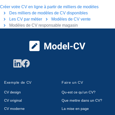
Créer votre CV en ligne à partir de milliers de modèles
Des milliers de modèles de CV disponibles
Les CV par métier
Modèles de CV vente
Modèles de CV responsable magasin
Pied de page
Exemple de CV
Faire un CV
CV design
Qu-est ce qu'un CV?
CV original
Que mettre dans un CV?
CV moderne
La mise en page