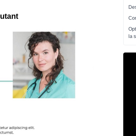
Des
utant
Com
Opt
la 