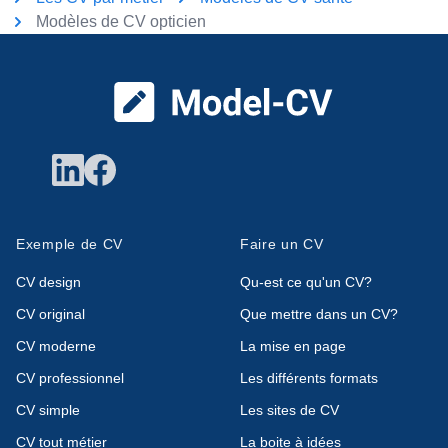
Modèles de CV opticien
Pied de page
Exemple de CV
Faire un CV
CV design
Qu-est ce qu'un CV?
CV original
Que mettre dans un CV?
CV moderne
La mise en page
CV professionnel
Les différents formats
CV simple
Les sites de CV
CV tout métier
La boite à idées