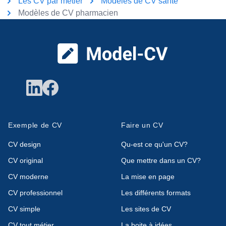
Les CV par métier
Modèles de CV santé
Modèles de CV pharmacien
Pied de page
Exemple de CV
Faire un CV
CV design
Qu-est ce qu'un CV?
CV original
Que mettre dans un CV?
CV moderne
La mise en page
CV professionnel
Les différents formats
CV simple
Les sites de CV
CV tout métier
La boite à idées