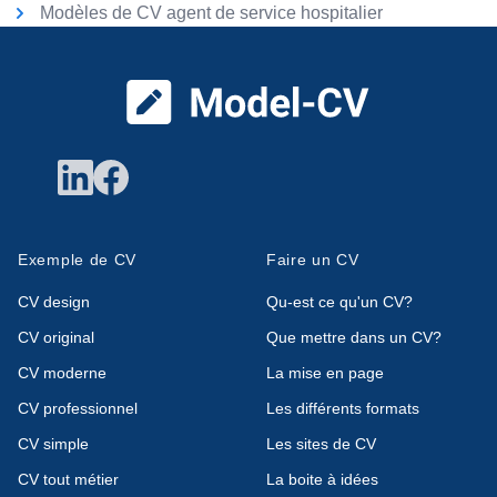
Modèles de CV agent de service hospitalier
Pied de page
Exemple de CV
Faire un CV
CV design
Qu-est ce qu'un CV?
CV original
Que mettre dans un CV?
CV moderne
La mise en page
CV professionnel
Les différents formats
CV simple
Les sites de CV
CV tout métier
La boite à idées