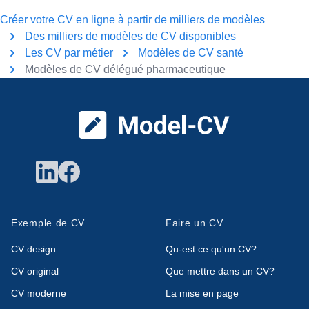
Créer votre CV en ligne à partir de milliers de modèles
Des milliers de modèles de CV disponibles
Les CV par métier
Modèles de CV santé
Modèles de CV délégué pharmaceutique
Pied de page
Exemple de CV
Faire un CV
CV design
Qu-est ce qu'un CV?
CV original
Que mettre dans un CV?
CV moderne
La mise en page