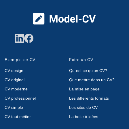
Pied de page
Exemple de CV
Faire un CV
CV design
Qu-est ce qu'un CV?
CV original
Que mettre dans un CV?
CV moderne
La mise en page
CV professionnel
Les différents formats
CV simple
Les sites de CV
CV tout métier
La boite à idées