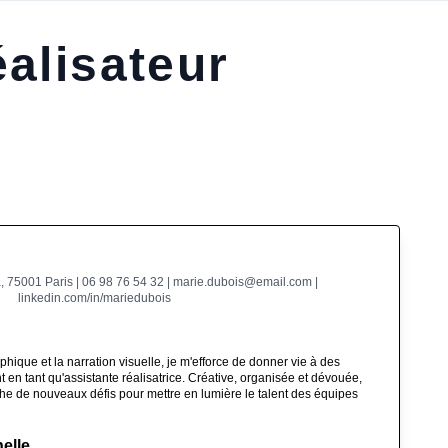
alisateur
 75001 Paris | 06 98 76 54 32 | marie.dubois@email.com |
linkedin.com/in/mariedubois
hique et la narration visuelle, je m'efforce de donner vie à des
nt en tant qu'assistante réalisatrice. Créative, organisée et dévouée,
he de nouveaux défis pour mettre en lumière le talent des équipes
elle