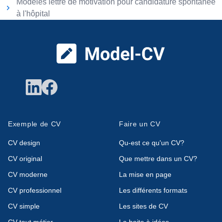
Modèles lettre de motivation pour candidature spontanée
à l'hôpital
Pied de page
Exemple de CV
Faire un CV
CV design
Qu-est ce qu'un CV?
CV original
Que mettre dans un CV?
CV moderne
La mise en page
CV professionnel
Les différents formats
CV simple
Les sites de CV
CV tout métier
La boite à idées