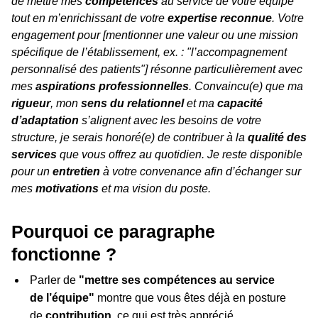
de mettre mes
compétences
au service de votre équipe
tout en m’enrichissant de votre
expertise reconnue
. Votre
engagement pour [mentionner une valeur ou une mission
spécifique de l’établissement, ex. : "l’accompagnement
personnalisé des patients"] résonne particulièrement avec
mes
aspirations professionnelles
. Convaincu(e) que ma
rigueur
, mon
sens du relationnel
et ma
capacité
d’adaptation
s’alignent avec les besoins de votre
structure, je serais honoré(e) de contribuer à la
qualité des
services
que vous offrez au quotidien. Je reste disponible
pour un
entretien
à votre convenance afin d’échanger sur
mes
motivations
et ma vision du poste.
Pourquoi ce paragraphe
fonctionne ?
Parler de
"mettre ses compétences au service
de l’équipe"
montre que vous êtes déjà en posture
de
contribution
, ce qui est très apprécié.