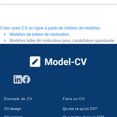
Créer votre CV en ligne à partir de milliers de modèles
Modèles de lettres de motivation
Modèles lettre de motivation pour candidature spontanée
Pied de page
Exemple de CV
Faire un CV
CV design
Qu-est ce qu'un CV?