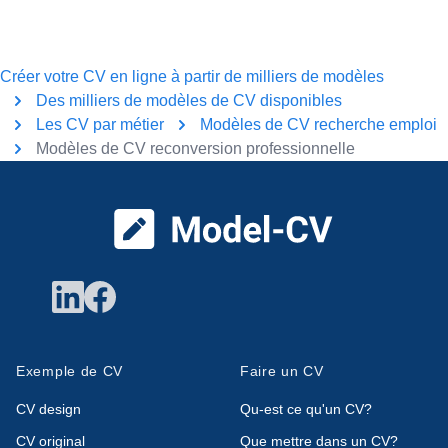
Créer votre CV en ligne à partir de milliers de modèles
Des milliers de modèles de CV disponibles
Les CV par métier
Modèles de CV recherche emploi
Modèles de CV reconversion professionnelle
Pied de page
Exemple de CV
Faire un CV
CV design
Qu-est ce qu'un CV?
CV original
Que mettre dans un CV?