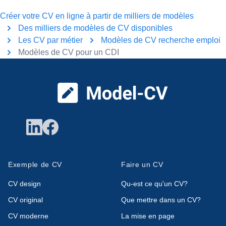
Créer votre CV en ligne à partir de milliers de modèles
Des milliers de modèles de CV disponibles
Les CV par métier
Modèles de CV recherche emploi
Modèles de CV pour un CDI
Pied de page
Exemple de CV
Faire un CV
CV design
Qu-est ce qu'un CV?
CV original
Que mettre dans un CV?
CV moderne
La mise en page