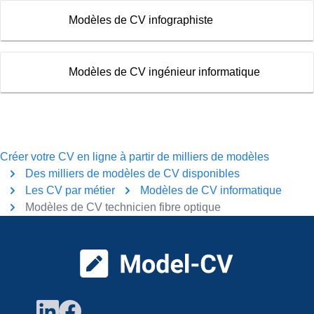
Modèles de CV infographiste
Modèles de CV ingénieur informatique
Créer votre CV en ligne à partir de milliers de modèles
Des milliers de modèles de CV disponibles
Les CV par métier
Modèles de CV informatique
Modèles de CV technicien fibre optique
Pied de page