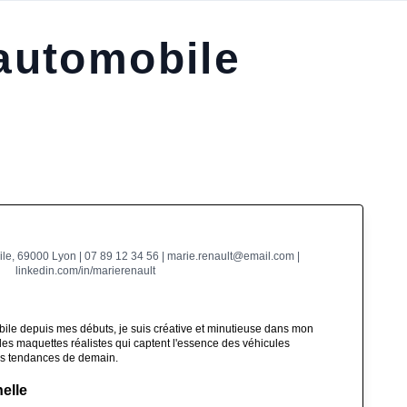
automobile
le, 69000 Lyon | 07 89 12 34 56 | marie.renault@email.com |
linkedin.com/in/marierenault
ile depuis mes débuts, je suis créative et minutieuse dans mon
 des maquettes réalistes qui captent l'essence des véhicules
les tendances de demain.
elle