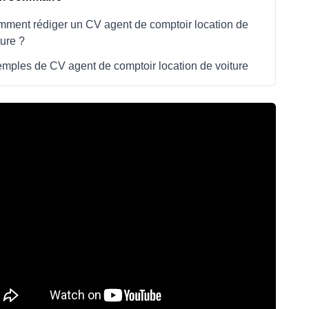
ment rédiger un CV agent de comptoir location de
ture ?
mples de CV agent de comptoir location de voiture