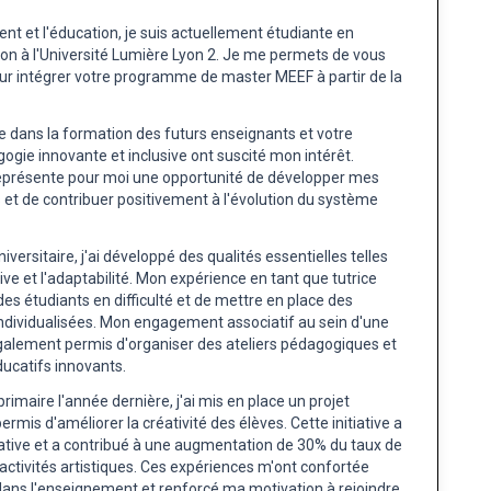
t et l'éducation, je suis actuellement étudiante en
ion à l'Université Lumière Lyon 2. Je me permets de vous
r intégrer votre programme de master MEEF à partir de la
e dans la formation des futurs enseignants et votre
ie innovante et inclusive ont suscité mon intérêt.
eprésente pour moi une opportunité de développer mes
t de contribuer positivement à l'évolution du système
ersitaire, j'ai développé des qualités essentielles telles
tive et l'adaptabilité. Mon expérience en tant que tutrice
s étudiants en difficulté et de mettre en place des
individualisées. Mon engagement associatif au sein d'une
galement permis d'organiser des ateliers pédagogiques et
ducatifs innovants.
imaire l'année dernière, j'ai mis en place un projet
ermis d'améliorer la créativité des élèves. Cette initiative a
cative et a contribué à une augmentation de 30% du taux de
 activités artistiques. Ces expériences m'ont confortée
dans l'enseignement et renforcé ma motivation à rejoindre