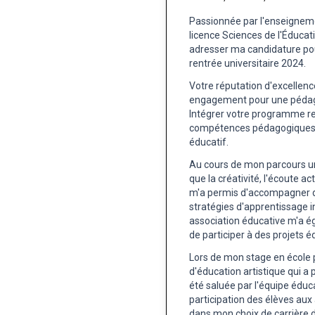
Passionnée par l'enseignemen
licence Sciences de l'Éducat
adresser ma candidature pou
rentrée universitaire 2024.
Votre réputation d'excellenc
engagement pour une pédagog
Intégrer votre programme r
compétences pédagogiques e
éducatif.
Au cours de mon parcours univ
que la créativité, l'écoute ac
m'a permis d'accompagner de
stratégies d'apprentissage 
association éducative m'a é
de participer à des projets é
Lors de mon stage en école pr
d'éducation artistique qui a p
été saluée par l'équipe édu
participation des élèves aux
dans mon choix de carrière 