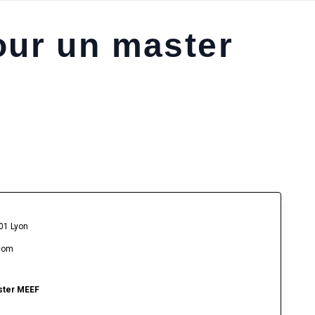
our un master
01 Lyon
.com
aster MEEF