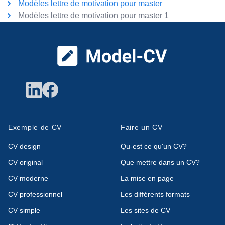
Modèles lettre de motivation pour master
Modèles lettre de motivation pour master 1
Pied de page
Exemple de CV
Faire un CV
CV design
Qu-est ce qu'un CV?
CV original
Que mettre dans un CV?
CV moderne
La mise en page
CV professionnel
Les différents formats
CV simple
Les sites de CV