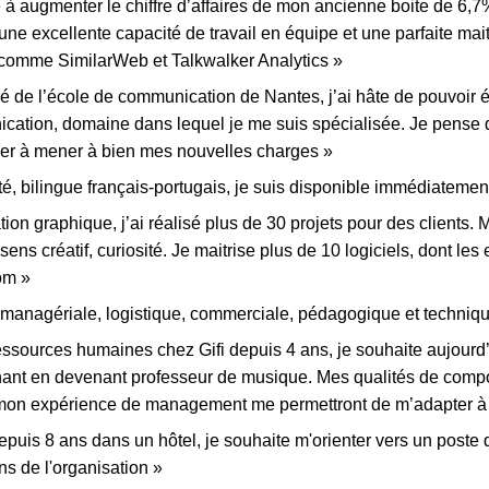
bué à augmenter le chiffre d’affaires de mon ancienne boite de 6,
ne excellente capacité de travail en équipe et une parfaite mait
e comme SimilarWeb et Talkwalker Analytics »
 de l’école de communication de Nantes, j’ai hâte de pouvoir 
ication, domaine dans lequel je me suis spécialisée. Je pense
ider à mener à bien mes nouvelles charges »
, bilingue français-portugais, je suis disponible immédiatemen
on graphique, j’ai réalisé plus de 30 projets pour des clients. M
 sens créatif, curiosité. Je maitrise plus de 10 logiciels, dont les 
om »
managériale, logistique, commerciale, pédagogique et techniqu
ssources humaines chez Gifi depuis 4 ans, je souhaite aujourd
hant en devenant professeur de musique. Mes qualités de compo
 mon expérience de management me permettront de m’adapter à
puis 8 ans dans un hôtel, je souhaite m'orienter vers un poste d
ns de l'organisation »