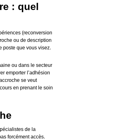
re : quel
xpériences (reconversion
croche ou de description
le poste que vous visez.
maine ou dans le secteur
érer emporter l’adhésion
e accroche se veut
cours en prenant le soin
che
écialistes de la
pas forcément accès.