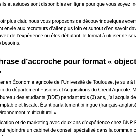
ls et astuces sont disponibles en ligne pour que vous soyez inc
voir plus clair, nous vous proposons de découvrir quelques exe
t envie aux recruteurs d’aller plus loin et surtout d’en savoir d
vez de l’expérience ou êtes débutant, le format à utiliser ne s
s besoins.
rase d’accroche pour format « object
»
r en Économie agricole de l’Université de Toulouse, je suis à 
in du département Fusions et Acquisitions du Crédit Agricole. M
u bureau des étudiants (BDE) pendant trois (3) ans, j’ai acquis
ptable et fiscale. Étant parfaitement bilingue (français-anglais
ironnement multiculturel »
ation et de marketing avec deux ans d’expérience chez BNP P
hui rejoindre un cabinet de conseil spécialisé dans la communi