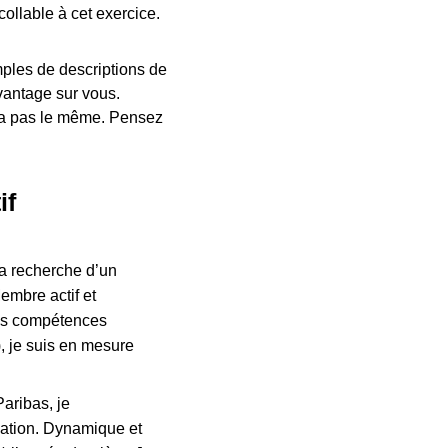
ollable à cet exercice.
mples de descriptions de
avantage sur vous.
era pas le même. Pensez
if
la recherche d’un
embre actif et
 des compétences
), je suis en mesure
aribas, je
cation. Dynamique et