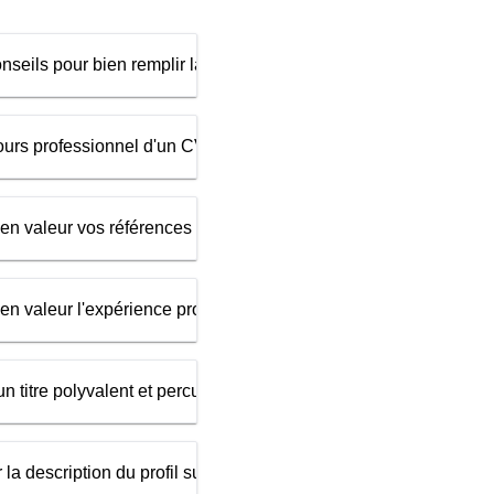
r dans un CV
onseils pour bien remplir la section A propos de moi dans un CV
ours professionnel d'un CV
n valeur vos références sur votre CV ?
re à votre CV
n valeur l'expérience professionnelle sur son CV ?
n titre polyvalent et percutant sur son CV
la description du profil sur son CV ?