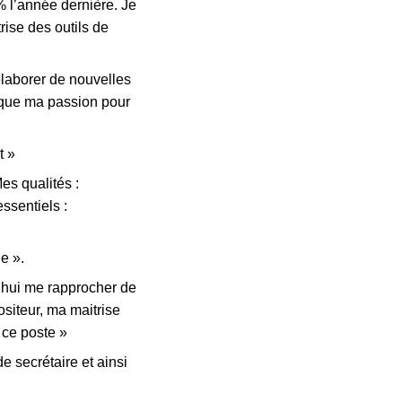
7% l’année dernière. Je
rise des outils de
élaborer de nouvelles
 que ma passion pour
t »
es qualités :
essentiels :
e ».
’hui me rapprocher de
siteur, ma maitrise
 ce poste »
e secrétaire et ainsi