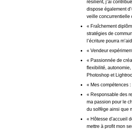
résilient, j’ai contri
dispose également d’u
veille concurrentiell
« Fraîchement diplômé
stratégies de commun
l’écriture pourra m’a
« Vendeur expérimenté
« Passionnée de créati
flexibilité, autonomie,
Photoshop et Lightro
« Mes compétences : 
« Responsable des re
ma passion pour le c
du solfège ainsi que
« Hôtesse d'accueil de
mettre à profit mon se