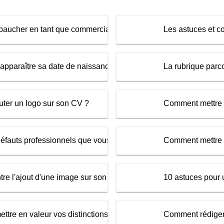
baucher en tant que commercial : les compétences à privilégie
Les astuces et c
re apparaître sa date de naissance sur son CV ?
La rubrique parc
uter un logo sur son CV ?
Comment mettre e
défauts professionnels que vous pouvez ajouter sans rien craind
Comment mettre e
tre l'ajout d'une image sur son CV ?
10 astuces pour u
tre en valeur vos distinctions sur votre CV ?
Comment rédiger 