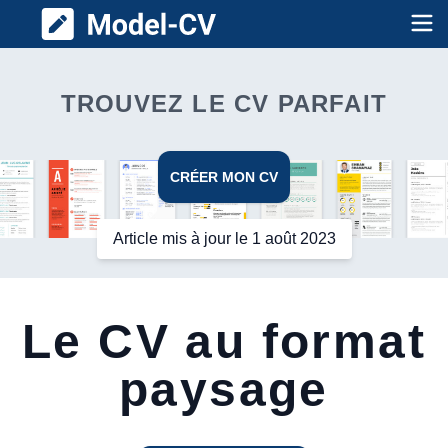
Model CV
Op
TROUVEZ LE CV PARFAIT
CRÉER MON CV
Article mis à jour le 1 août 2023
Le CV au format
paysage