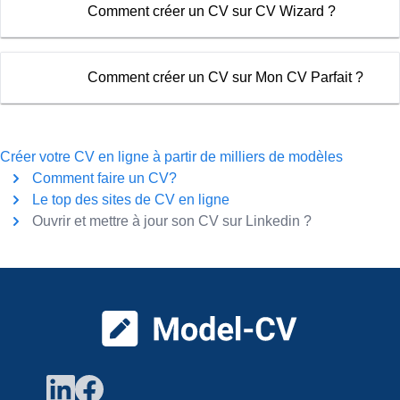
Comment créer un CV sur CV Wizard ?
Comment créer un CV sur Mon CV Parfait ?
Créer votre CV en ligne à partir de milliers de modèles
Comment faire un CV?
Le top des sites de CV en ligne
Ouvrir et mettre à jour son CV sur Linkedin ?
Pied de page